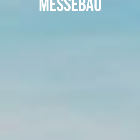
E
B
A
U
S
S
E
M